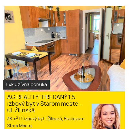
AG REALITY I NA PREDAJ 1,5
izbový byt v Starom meste - ul.
Žilinská
Exkluzívna ponuka
AG REALITY I PREDANÝ 1,5
izbový byt v Starom meste -
ul. Žilinská
2
38 m
|
1-izbový byt
|
Žilinská, Bratislava-
Staré Mesto,