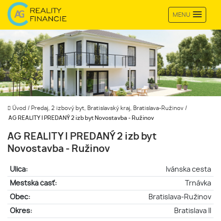
MENU
Úvod
/
Predaj, 2 izbový byt, Bratislavský kraj, Bratislava-Ružinov
/
AG REALITY I PREDANÝ 2 izb byt Novostavba - Ružinov
AG REALITY I PREDANÝ 2 izb byt
Novostavba - Ružinov
Ulica:
Ivánska cesta
Mestská časť:
Trnávka
Obec:
Bratislava-Ružinov
Okres:
Bratislava II