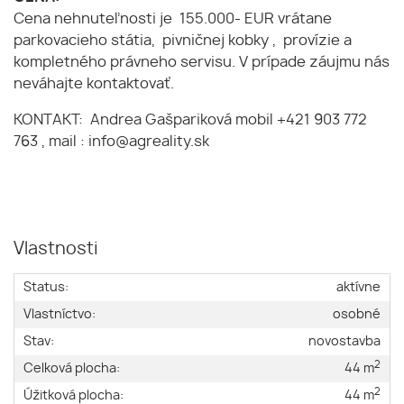
Cena nehnuteľnosti je 155.000- EUR vrátane
parkovacieho státia, pivničnej kobky , provízie a
kompletného právneho servisu. V prípade záujmu nás
neváhajte kontaktovať.
KONTAKT: Andrea Gašpariková mobil +421 903 772
763 , mail : info@agreality.sk
Vlastnosti
Status:
aktívne
Vlastníctvo:
osobné
Stav:
novostavba
2
Celková plocha:
44 m
2
Úžitková plocha:
44 m