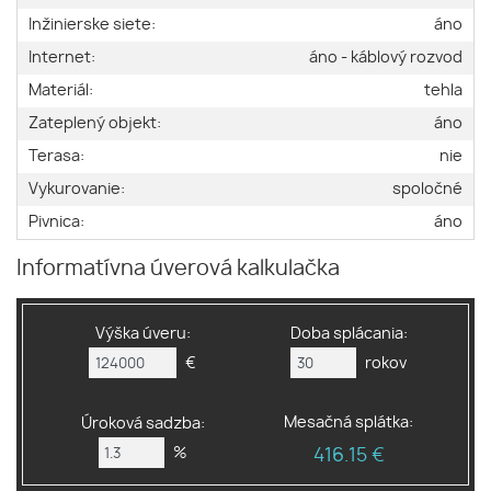
Inžinierske siete:
áno
Internet:
áno - káblový rozvod
Materiál:
tehla
Zateplený objekt:
áno
Terasa:
nie
Vykurovanie:
spoločné
Pivnica:
áno
Informatívna úverová kalkulačka
Výška úveru:
Doba splácania:
€
rokov
Mesačná splátka:
Úroková sadzba:
%
416.15 €