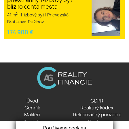
priestranný 1-izbový byt
blízko centa mesta
2
41 m
|
1-izbový byt
|
Prievozská,
Bratislava-Ružinov,
174 900
€
Úvod
GDPR
Cenník
Realitný kódex
Makléri
Reklamačný poriadok
Kontakt
Cookies
Používame cookies
Partneri