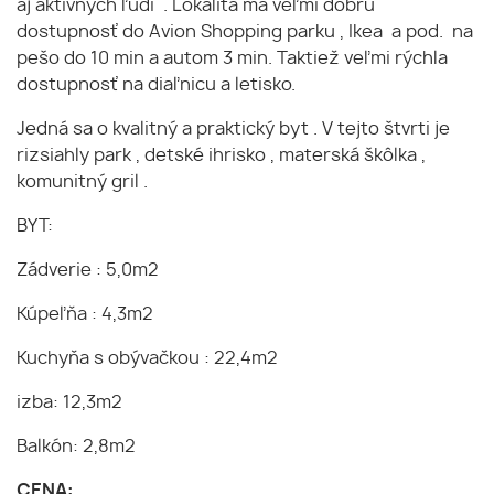
aj aktívnych ľudí . Lokalita má veľmi dobrú
dostupnosť do Avion Shopping parku , Ikea a pod. na
pešo do 10 min a autom 3 min. Taktiež veľmi rýchla
dostupnosť na diaľnicu a letisko.
Jedná sa o kvalitný a praktický byt . V tejto štvrti je
rizsiahly park , detské ihrisko , materská škôlka ,
komunitný gril .
BYT:
Zádverie : 5,0m2
Kúpeľňa : 4,3m2
Kuchyňa s obývačkou : 22,4m2
izba: 12,3m2
Balkón: 2,8m2
CENA: