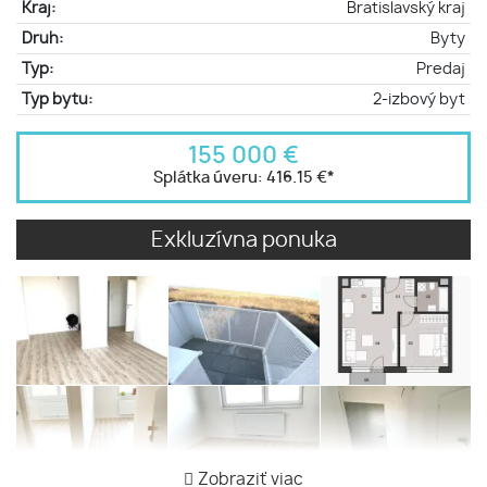
Kraj:
Bratislavský kraj
Druh:
Byty
Typ:
Predaj
Typ bytu:
2-izbový byt
155 000 €
Splátka úveru:
416.15 €
*
Exkluzívna ponuka
Zobraziť viac