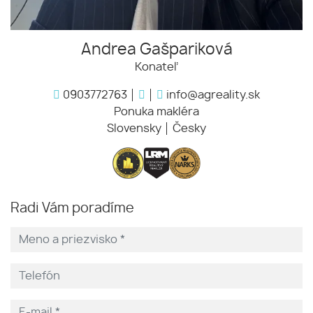
Andrea Gašpariková
Konateľ
0903772763
info@agreality.sk
Ponuka makléra
Slovensky
Česky
Radi Vám poradíme