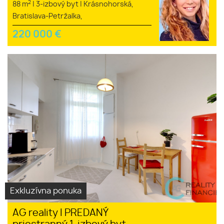
2
88 m
|
3-izbový byt
|
Krásnohorská,
Bratislava-Petržalka,
220 000
€
Exkluzívna ponuka
AG reality I PREDANÝ