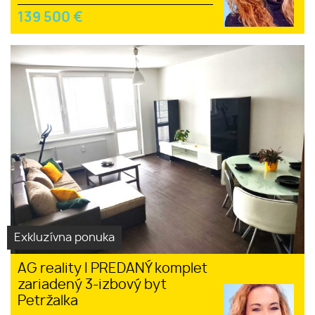
139 500
€
Exkluzívna ponuka
AG reality I PREDANÝ komplet
zariadený 3-izbový byt
Petržalka