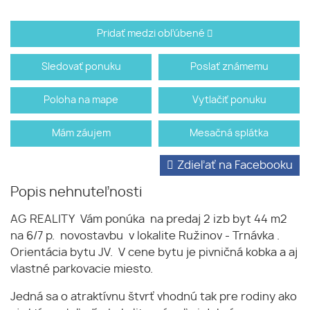
Pridať medzi obľúbené
Sledovať ponuku
Poslať známemu
Poloha na mape
Vytlačiť ponuku
Mám záujem
Mesačná splátka
Zdieľať na Facebooku
Popis nehnuteľnosti
AG REALITY Vám ponúka na predaj 2 izb byt 44 m2
na 6/7 p. novostavbu v lokalite Ružinov - Trnávka .
Orientácia bytu JV. V cene bytu je pivničná kobka a aj
vlastné parkovacie miesto.
Jedná sa o atraktívnu štvrť vhodnú tak pre rodiny ako