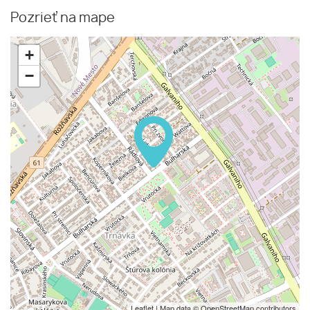
Pozrieť na mape
+
−
Leaflet
| Map data ©
OpenStreetMap
contributors