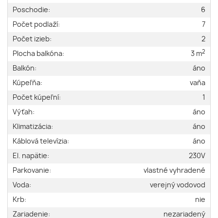
Poschodie:
6
Počet podlaží:
7
Počet izieb:
2
2
Plocha balkóna:
3 m
Balkón:
áno
Kúpeľňa:
vaňa
Počet kúpeľní:
1
Výťah:
áno
Klimatizácia:
áno
Káblová televízia:
áno
El. napätie:
230V
Parkovanie:
vlastné vyhradené
Voda:
verejný vodovod
Krb:
nie
Zariadenie:
nezariadený