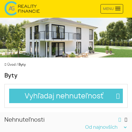
MENU
Úvod
/
Byty
Byty
Vyhľadaj nehnuteľnosť
Nehnuteľnosti