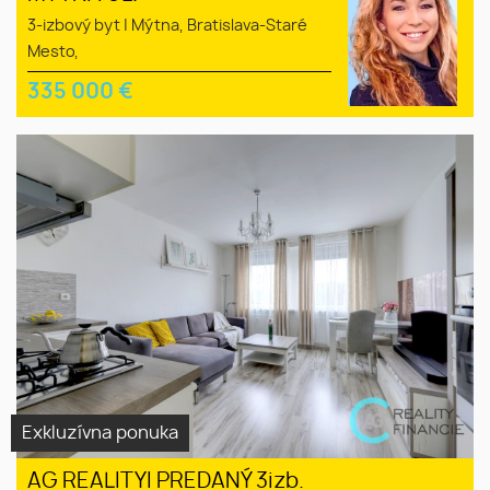
3-izbový byt
|
Mýtna, Bratislava-Staré
Mesto,
335 000
€
Exkluzívna ponuka
AG REALITYI PREDANÝ 3izb.