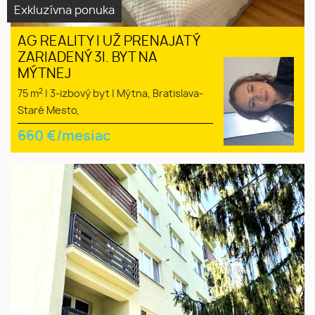
Exkluzívna ponuka
AG REALITY I UŽ PRENAJATÝ
ZARIADENÝ 3I. BYT NA
MÝTNEJ
2
75 m
|
3-izbový byt
|
Mýtna, Bratislava-
Staré Mesto,
660
€/mesiac