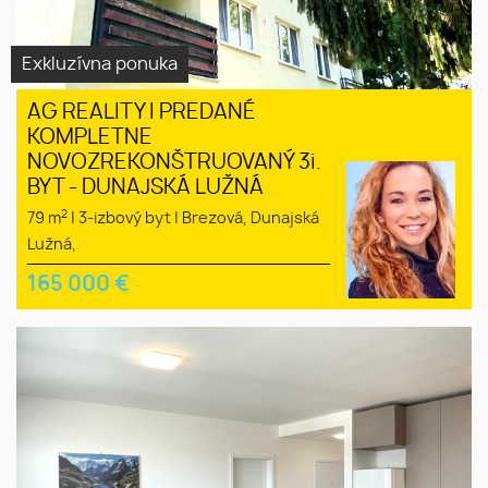
Exkluzívna ponuka
AG REALITY I PREDANÉ
KOMPLETNE
NOVOZREKONŠTRUOVANÝ 3i.
BYT - DUNAJSKÁ LUŽNÁ
2
79 m
|
3-izbový byt
|
Brezová, Dunajská
Lužná,
165 000
€