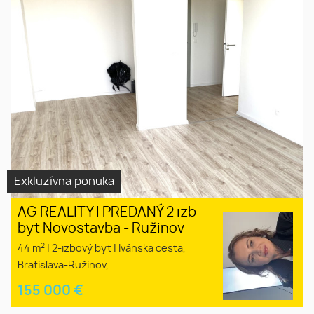
Exkluzívna ponuka
AG REALITY I PREDANÝ 2 izb
byt Novostavba - Ružinov
2
44 m
|
2-izbový byt
|
Ivánska cesta,
Bratislava-Ružinov,
155 000
€