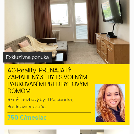
Exkluzívna ponuka
AG Reality IPRENAJATÝ
ZARIADENÝ 3I. BYT S VOĽNÝM
PARKOVANÍM PRED BYTOVÝM
DOMOM
2
67 m
|
3-izbový byt
|
Rajčianska,
Bratislava-Vrakuňa,
750
€/mesiac