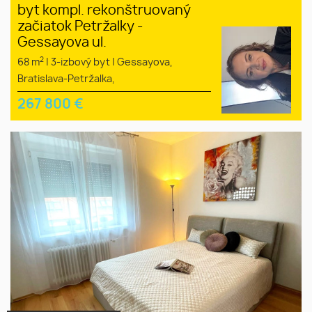
byt kompl. rekonštruovaný
začiatok Petržalky -
Gessayova ul.
2
68 m
|
3-izbový byt
|
Gessayova,
Bratislava-Petržalka,
267 800
€