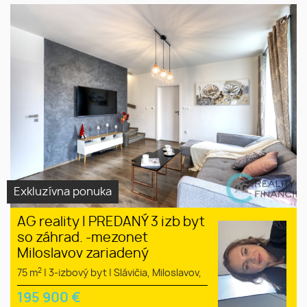
Exkluzívna ponuka
AG reality I PREDANÝ 3 izb byt
so záhrad. -mezonet
Miloslavov zariadený
2
75 m
|
3-izbový byt
|
Slávičia, Miloslavov,
195 900
€