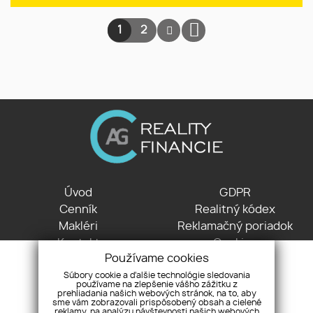
1
2
Úvod
GDPR
Cenník
Realitný kódex
Makléri
Reklamačný poriadok
Kontakt
Cookies
Používame cookies
Partneri
Súbory cookie a ďalšie technológie sledovania
používame na zlepšenie vášho zážitku z
Nové Košariská 2478 , 900 42 Dunajská Lužná
prehliadania našich webových stránok, na to, aby
sme vám zobrazovali prispôsobený obsah a cielené
+421 903 772 763
reklamy, na analýzu návštevnosti našich webových