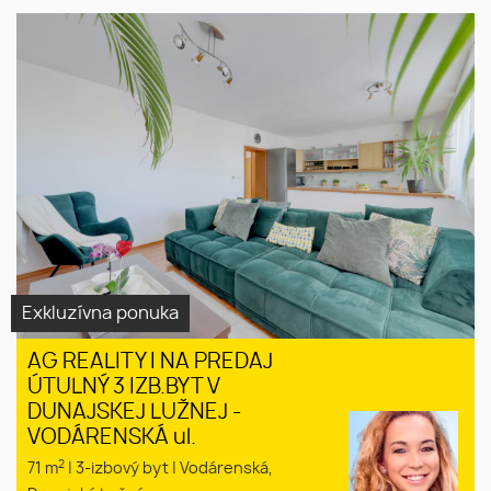
Exkluzívna ponuka
AG REALITY I NA PREDAJ
ÚTULNÝ 3 IZB.BYT V
DUNAJSKEJ LUŽNEJ -
VODÁRENSKÁ ul.
2
71 m
|
3-izbový byt
|
Vodárenská,