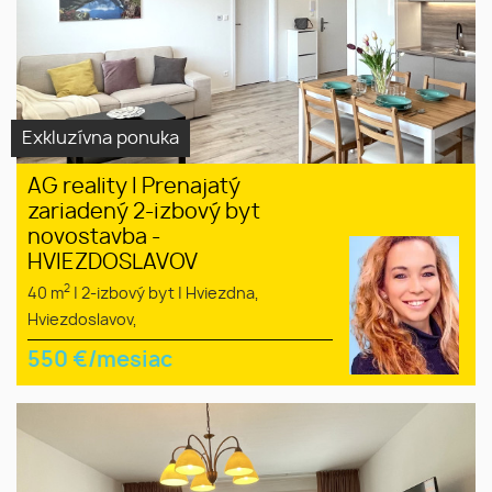
Exkluzívna ponuka
AG reality I Prenajatý
zariadený 2-izbový byt
novostavba -
HVIEZDOSLAVOV
2
40 m
|
2-izbový byt
|
Hviezdna,
Hviezdoslavov,
550
€/mesiac