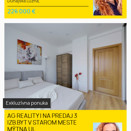
Dunajská Lužná,
226 000
€
Exkluzívna ponuka
AG REALITY I NA PREDAJ 3
IZB.BYT V STAROM MESTE
MÝTNA UL.