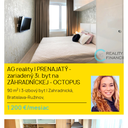
AG reality I PRENAJATÝ -
zariadený 3i. byt na
ZÁHRADNÍCKEJ - OCTOPUS
2
90 m
|
3-izbový byt
|
Zahradnická,
Bratislava-Ružinov,
1 200
€/mesiac