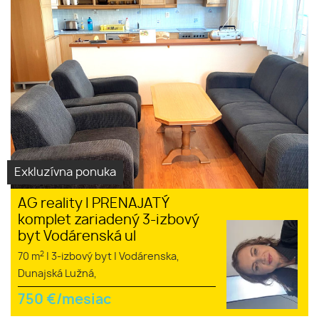
Exkluzívna ponuka
AG reality I PRENAJATÝ
komplet zariadený 3-izbový
byt Vodárenská ul
2
70 m
|
3-izbový byt
|
Vodárenska,
Dunajská Lužná,
750
€/mesiac