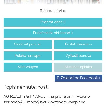
Zobraziť viac
Prehrať video
Pridať medzi obľúbené
Sledovať ponuku
Poslať známemu
Poloha na mape
Vytlačiť ponuku
Mám záujem
Mesačná splátka
Zdieľať na Facebooku
Popis nehnuteľnosti
AG REALITY & FINANCE I na prenájom - vkusne
zariadený 2 izbový byt v bytovom komplexe