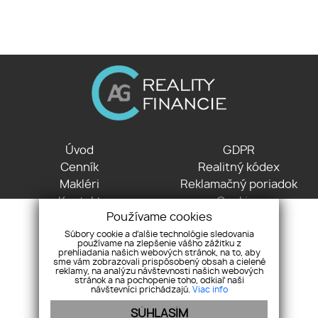
Úvod
GDPR
Cenník
Realitný kódex
Makléri
Reklamačný poriadok
Kontakt
Cookies
Používame cookies
Partneri
Súbory cookie a ďalšie technológie sledovania
používame na zlepšenie vášho zážitku z
Nové Košariská 2478 , 900 42 Dunajská Lužná
prehliadania našich webových stránok, na to, aby
sme vám zobrazovali prispôsobený obsah a cielené
+421 903 772 763
reklamy, na analýzu návštevnosti našich webových
info@agreality.sk
stránok a na pochopenie toho, odkiaľ naši
návštevníci prichádzajú.
Viac info
SÚHLASÍM