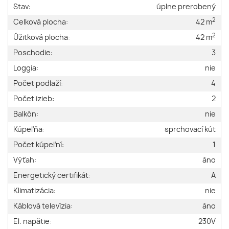
Stav:
úplne prerobený
2
Celková plocha:
42 m
2
Úžitková plocha:
42 m
Poschodie:
3
Loggia:
nie
Počet podlaží:
4
Počet izieb:
2
Balkón:
nie
Kúpeľňa:
sprchovací kút
Počet kúpeľní:
1
Výťah:
áno
Energetický certifikát:
A
Klimatizácia:
nie
Káblová televízia:
áno
El. napätie:
230V