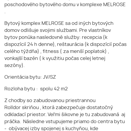
poschodového bytového domu v komplexe MELROSE
.
Bytový komplex MELROSE sa od iných bytových
domov odlišuje svojimi službami. Pre vlastníkov
bytov ponúka nasledovné služby: recepcia (k
dispozícií 24 h denne), reštaurácia (k dispozícií počas
celého týždňa) , fitness ( za menší poplatok) ,
vonkajší bazén ( k využitiu počas celej letnej
sezóny).
Orientácia bytu: JV/SZ
Rozloha bytu : spolu 42 m2
Z chodby so zabudovanou priestrannou
Rolldor skriňou , ktorá zabezpečuje dostatočný
odkladací priestor. Veľmi šikovne je tu zabudovaná aj
práčka. Následne vstupujeme priamo do centra bytu
- obývacej izby spojenej s kuchyňou, kde