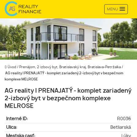
MENU
Úvod
/
Prenájom, 2 izbový byt, Bratislavský kraj, Bratislava-Petržalka
/
AG reality I PRENAJATÝ - komplet zariadený 2-izbový byt v bezpečnom
komplexe MELROSE
AG reality I PRENAJATÝ - komplet zariadený
2-izbový byt v bezpečnom komplexe
MELROSE
Interné ID:
R0036
Ulica:
Betliarská
Mestská časť:
Lúky