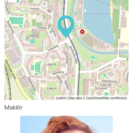
Leaflet
| Map data ©
OpenStreetMap
contributors
Maklér