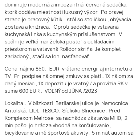
dominuje moderná a impozantná červená sedačka,
ktorá dodáva miestnosti luxusný výzor. Po pravej
strane je pracovný kútik - stôl so stoličkou , obývacia
zostava a knižnica. Oproti sedačke je vstavaná
kuchynská linka s kuchynským príslušenstvom . V
spálni je veľká manželská posteľ s odkladacím
priestorom a vstavaná Rolldor skriňa. Je komplet
zariadený , stačí sa len nasťahovať.
Cena nájmu 650,- EUR vrátane energii aj internetu a
TV. Pri podpise nájomnej zmluvy sa platí : 1X nájom za
daný mesiac , 1X depozit / je vratný / a provízia RK v
sume 600 EUR . VOĽNÝ od JÚNA /2023
Lokalita : V blízkosti Betliarskej ulice je Nemocnica
Antolská, LIDL, TESCO, Sídlisko Slnečnice . Pred
Komplexom Melrose sa nachádza zástavka MHD, 2
min pešo je hrádza vhodná na korčulovanie ,
bicyklovanie a iné športové aktivity . 5 minút autom sa