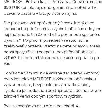
MELROSE - Betliarska ul., Petržalka. Cena na mesiac
650 EUR komplet aj s energiami , internetom a TV .
Užívanie bazénu v lete je v cene nájmu.
Ste pracovne zaneprázdnený človek, ktorý chce
jednoducho prísť domov a vychutnať si čas oddychu
naplno a neriešiť rôzne ďalšie povinnosti spojené s
bývaním? Po práci si posedieť v reštaurácii a
zrelaxovať v bazéne, všetko nájdete priamo v areáli .
nonstop využívať recepciu , bezpečnosť objektu,
výťah? Tak potom táto ponuka je určená priamo pre
Vás.
Ponúkame Vám útulný a vkusne zariadený 2-izbový
byt v komplexe MELROSE s výbornou občianskou
vybavenosťou , bezproblémovým parkovaním ,
rýchlou a jednoduchou dostupnosťou do mesta, ale
zároveň veľmi dobrým športovým vyžitím.
Byt: sa nachádza na treťom poschodí 4-