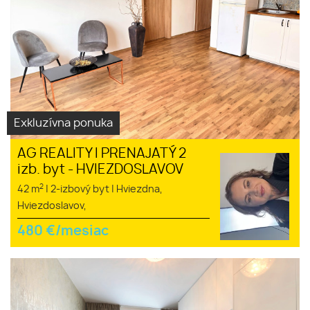
Exkluzívna ponuka
AG REALITY I PRENAJATÝ 2
izb. byt - HVIEZDOSLAVOV
2
42 m
|
2-izbový byt
|
Hviezdna,
Hviezdoslavov,
480
€/mesiac