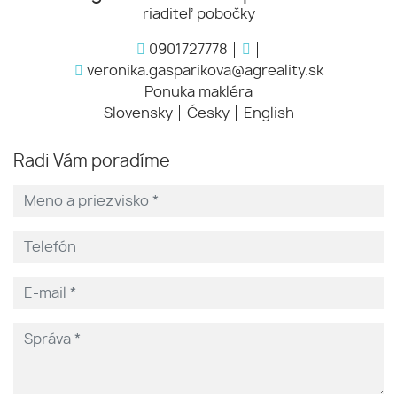
riaditeľ pobočky
0901727778
veronika.gasparikova@agreality.sk
Ponuka makléra
Slovensky
Česky
English
Radi Vám poradíme