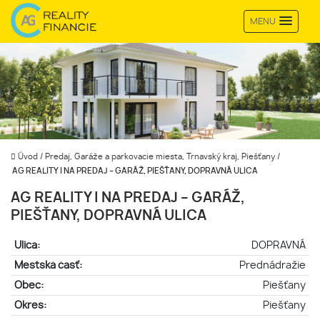
MENU
Úvod
/
Predaj, Garáže a parkovacie miesta, Trnavský kraj, Piešťany
/
AG REALITY I NA PREDAJ – GARÁŽ, PIEŠŤANY, DOPRAVNÁ ULICA
AG REALITY I NA PREDAJ – GARÁŽ,
PIEŠŤANY, DOPRAVNÁ ULICA
Ulica:
DOPRAVNÁ
Mestská časť:
Prednádražie
Obec:
Piešťany
Okres:
Piešťany