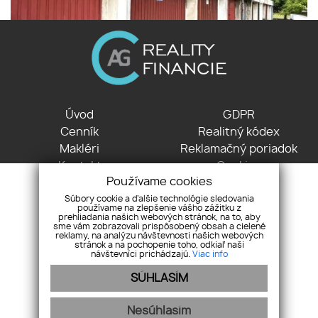
Úvod
GDPR
Cenník
Realitný kódex
Makléri
Reklamačný poriadok
Kontakt
Cookies
Používame cookies
Partneri
Súbory cookie a ďalšie technológie sledovania
používame na zlepšenie vášho zážitku z
Nové Košariská 2478 , 900 42 Dunajská Lužná
prehliadania našich webových stránok, na to, aby
sme vám zobrazovali prispôsobený obsah a cielené
+421 903 772 763
reklamy, na analýzu návštevnosti našich webových
info@agreality.sk
stránok a na pochopenie toho, odkiaľ naši
návštevníci prichádzajú.
Viac info
SÚHLASÍM
Nesúhlasím