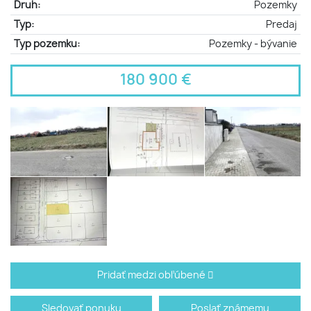
Druh:
Pozemky
Typ:
Predaj
Typ pozemku:
Pozemky - bývanie
180 900 €
Pridať medzi obľúbené
Sledovať ponuku
Poslať známemu