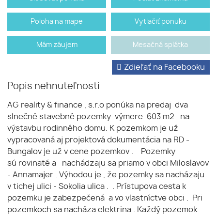
Poloha na mape
Vytlačiť ponuku
Mám záujem
Mesačná splátka
Zdieľať na Facebooku
Popis nehnuteľnosti
AG reality & finance , s.r.o ponúka na predaj dva
slnečné stavebné pozemky výmere 603 m2 na
výstavbu rodinného domu. K pozemkom je už
vypracovaná aj projektová dokumentácia na RD -
Bungalov je už v cene pozemkov . Pozemky
sú rovinaté a nachádzaju sa priamo v obci Miloslavov
- Annamajer . Výhodou je , že pozemky sa nacházaju
v tichej ulici - Sokolia ulica . . Prístupova cesta k
pozemku je zabezpečená a vo vlastníctve obci . Pri
pozemkoch sa nacháza elektrina . Každý pozemok