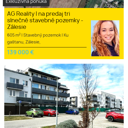
Exkluzívna ponuka
AG Reality I na predaj tri
slnečné stavebné pozemky -
Zálesie
2
605 m
|
Stavebný pozemok
|
Ku
gaštanu, Zálesie,
139 000
€