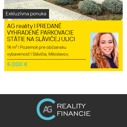
Exkluzívna ponuka
AG reality I PREDANÉ
VYHRADENÉ PARKOVACIE
STÁTIE NA SLÁVIČEJ ULICI
2
16 m
|
Pozemok pre občiansku
vybavenosť
|
Slávičia, Miloslavov,
6 000
€