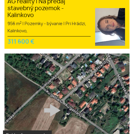
AG reality I Na predaj
stavebný pozemok -
Kalinkovo
2
956 m
|
Pozemky - bývanie
|
Pri Hrádzi,
Kalinkovo,
311 600
€