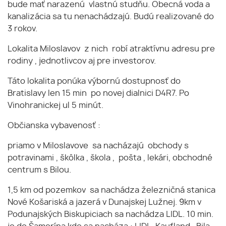
bude mať narazenú vlastnú studňu. Obecná voda a
kanalizácia sa tu nenachádzajú. Budú realizované do
3 rokov.
Lokalita Miloslavov z nich robí atraktívnu adresu pre
rodiny , jednotlivcov aj pre investorov.
Táto lokalita ponúka výbornú dostupnosť do
Bratislavy len 15 min po novej dialnici D4R7. Po
Vinohranickej ul 5 minút.
Občianska vybavenosť :
priamo v Miloslavove sa nacházajú obchody s
potravinami , škôlka , škola , pošta , lekári, obchodné
centrum s Bilou.
1,5 km od pozemkov sa nachádza železničná stanica
Nové Košariská a jazerá v Dunajskej Lužnej. 9km v
Podunajských Biskupiciach sa nachádza LIDL. 10 min.