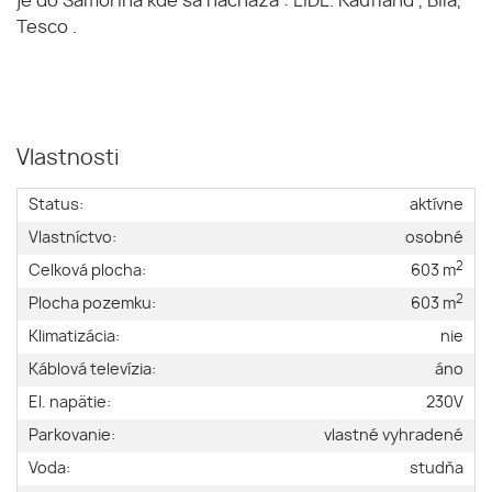
je do Šamorína kde sa nacháza : LIDL. Kaufland , Bila,
Tesco .
Vlastnosti
Status:
aktívne
Vlastníctvo:
osobné
2
Celková plocha:
603 m
2
Plocha pozemku:
603 m
Klimatizácia:
nie
Káblová televízia:
áno
El. napätie:
230V
Parkovanie:
vlastné vyhradené
Voda:
studňa