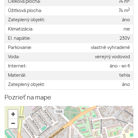
2
Celková plocha:
74 m
2
Úžitková plocha:
74 m
Zateplený objekt:
áno
Klimatizácia:
nie
El. napätie:
230V
Parkovanie:
vlastné vyhradené
Voda:
verejný vodovod
Internet:
áno - wi-fi
Materiál:
tehla
Zateplený objekt:
áno
Pozrieť na mape
+
−