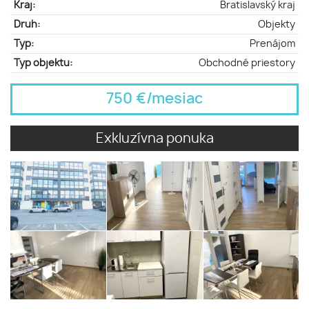
Kraj:
Bratislavský kraj
Druh:
Objekty
Typ:
Prenájom
Typ objektu:
Obchodné priestory
750 €/mesiac
Exkluzívna ponuka