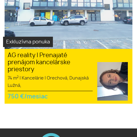
Exkluzívna ponuka
AG reality I Prenajaté
prenájom kancelárske
priestory
2
74 m
|
Kancelárie
|
Orechová, Dunajská
Lužná,
750
€/mesiac