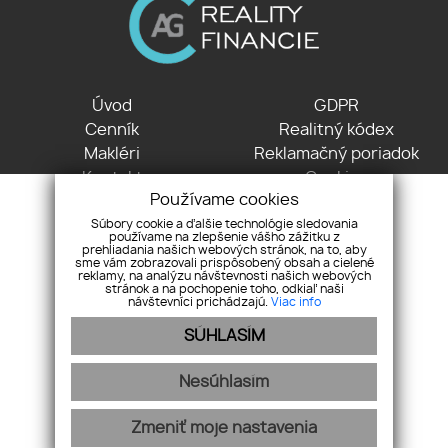
Úvod
GDPR
Cenník
Realitný kódex
Makléri
Reklamačný poriadok
Kontakt
Cookies
Používame cookies
Partneri
Súbory cookie a ďalšie technológie sledovania
používame na zlepšenie vášho zážitku z
Nové Košariská 2478 , 900 42 Dunajská Lužná
prehliadania našich webových stránok, na to, aby
sme vám zobrazovali prispôsobený obsah a cielené
+421 903 772 763
reklamy, na analýzu návštevnosti našich webových
info@agreality.sk
stránok a na pochopenie toho, odkiaľ naši
návštevníci prichádzajú.
Viac info
SÚHLASÍM
Nesúhlasím
Zmeniť moje nastavenia
webex.digital
-
REALVIA.sk