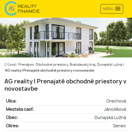
MENU
Úvod
/
Prenájom, Obchodné priestory, Bratislavský kraj, Dunajská Lužná
/
AG reality I Prenajaté obchodné priestory v novostavbe
AG reality I Prenajaté obchodné priestory v
novostavbe
Ulica:
Orechová
Mestská časť:
Jánošíková
Obec:
Dunajská Lužná
Okres:
Senec