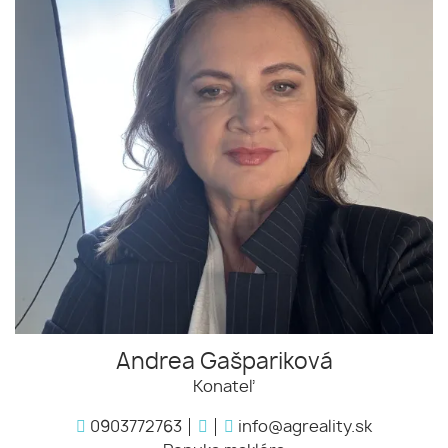
Andrea Gašpariková
Konateľ
0903772763
info@agreality.sk