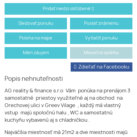
Pridať medzi obľúbené
Sledovať ponuku
Poslať známemu
Poloha na mape
Vytlačiť ponuku
Mám záujem
Mesačná splátka
Zdieľať na Facebooku
Popis nehnuteľnosti
AG reality & finance s.r.o Vám ponúka na prenájom 3
samostatné priestoy využiteľné aj na obchod na
Orechovej ulici v Greev Vilage , každý má vlastný
vstup majú spoločnú halu , WC a samostatnú
kuchyňu vybavenú aj s chladničkou .
Najväčšia miestnosť má 21m2 a dve miestnosti majú